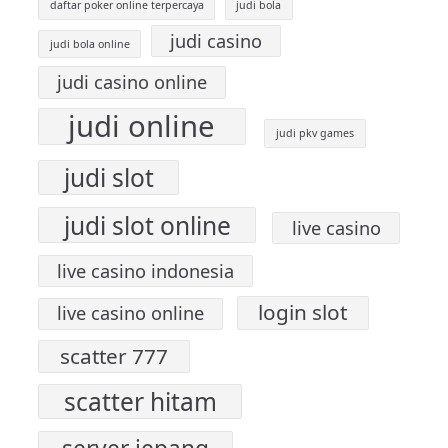
daftar poker online terpercaya
judi bola
judi casino
judi bola online
judi casino online
judi online
judi pkv games
judi slot
judi slot online
live casino
live casino indonesia
login slot
live casino online
scatter 777
scatter hitam