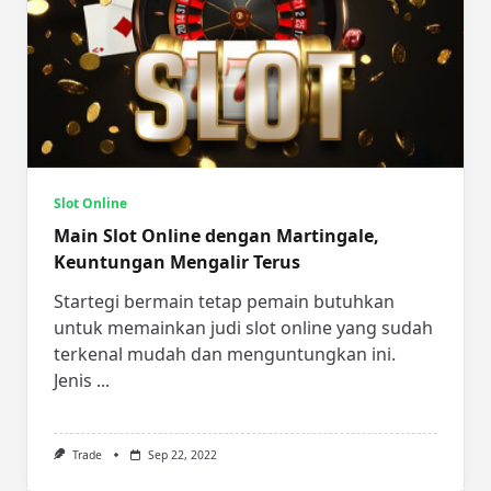
Slot Online
Main Slot Online dengan Martingale,
Keuntungan Mengalir Terus
Startegi bermain tetap pemain butuhkan
untuk memainkan judi slot online yang sudah
terkenal mudah dan menguntungkan ini.
Jenis
...
Trade
Sep 22, 2022