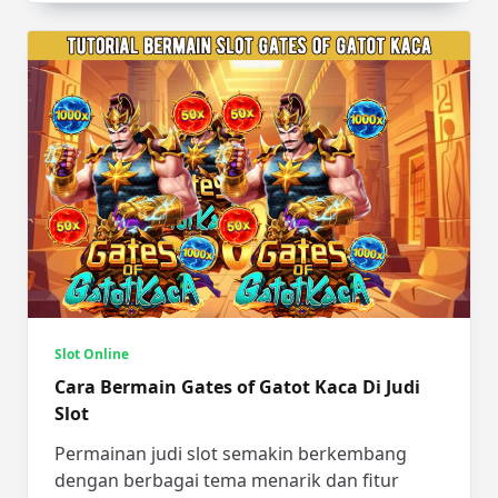
Slot Online
Cara Bermain Gates of Gatot Kaca Di Judi
Slot
Permainan judi slot semakin berkembang
dengan berbagai tema menarik dan fitur