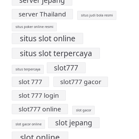
server jepang
server Thailand
situs judi bola resmi
situs poker online resmi
situs slot online
situs slot terpercaya
slot777
situs terpercaya
slot 777
slot777 gacor
slot 777 login
slot777 online
slot gacor
slot jepang
slot gacor online
slot online