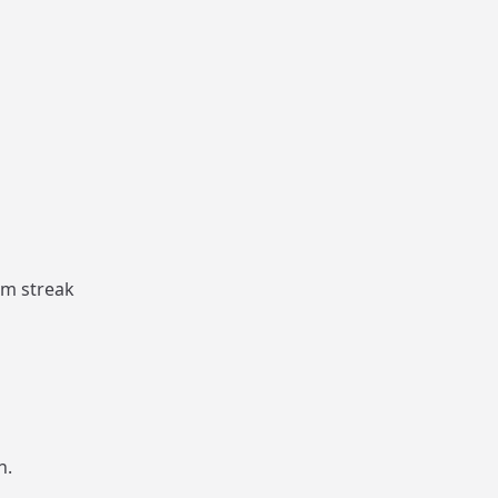
m streak
n.