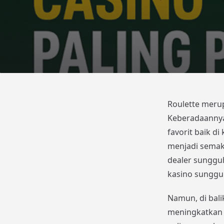
Roulette merup
Keberadaannya
favorit baik di
menjadi semak
dealer sungguh
kasino sunggu
Namun, di bali
meningkatkan p