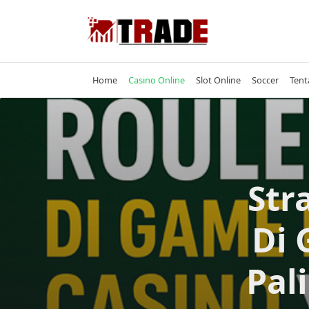
Skip
to
content
Home
Casino Online
Slot Online
Soccer
Tent
Str
Di 
Pal