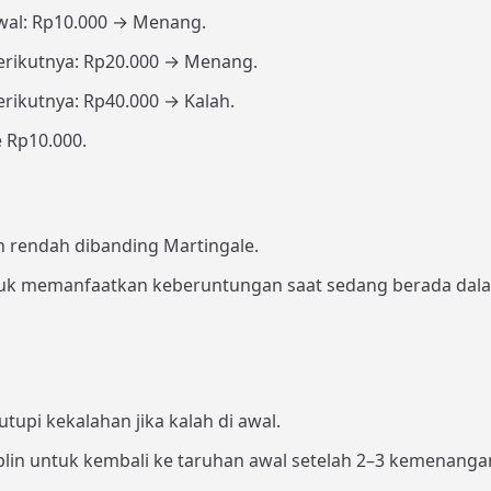
wal: Rp10.000 → Menang.
erikutnya: Rp20.000 → Menang.
rikutnya: Rp40.000 → Kalah.
 Rp10.000.
ih rendah dibanding Martingale.
uk memanfaatkan keberuntungan saat sedang berada dala
tupi kekalahan jika kalah di awal.
plin untuk kembali ke taruhan awal setelah 2–3 kemenanga