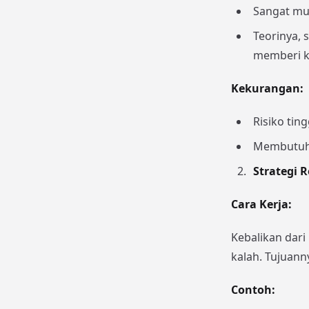
Sangat mu
Teorinya,
memberi k
Kekurangan:
Risiko tin
Membutuhk
Strategi R
Cara Kerja:
Kebalikan dari
kalah. Tujuan
Contoh: