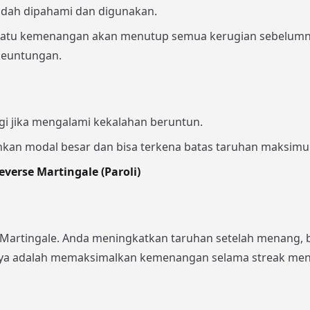
dah dipahami dan digunakan.
 satu kemenangan akan menutup semua kerugian sebelum
euntungan.
ggi jika mengalami kekalahan beruntun.
an modal besar dan bisa terkena batas taruhan maksimu
everse Martingale (Paroli)
 Martingale. Anda meningkatkan taruhan setelah menang, 
nya adalah memaksimalkan kemenangan selama streak me