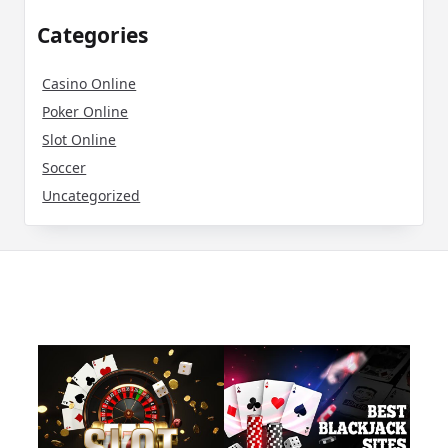
Categories
Casino Online
Poker Online
Slot Online
Soccer
Uncategorized