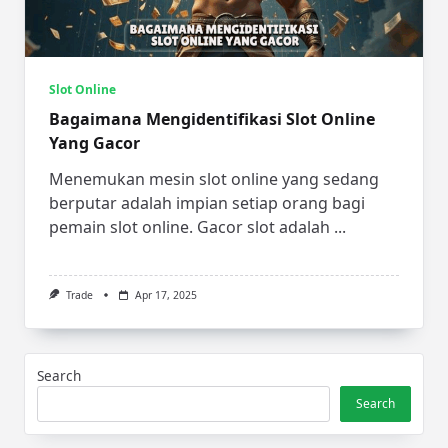
Slot Online
Bagaimana Mengidentifikasi Slot Online
Yang Gacor
Menemukan mesin slot online yang sedang
berputar adalah impian setiap orang bagi
pemain slot online. Gacor slot adalah
...
Trade
Apr 17, 2025
Search
Search