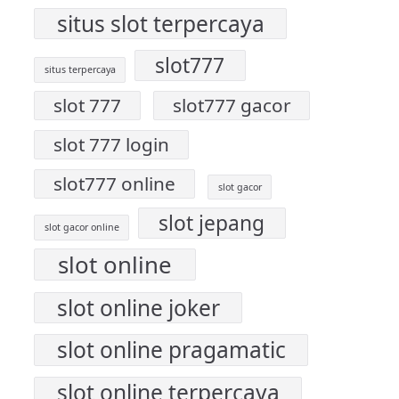
situs slot terpercaya
slot777
situs terpercaya
slot 777
slot777 gacor
slot 777 login
slot777 online
slot gacor
slot jepang
slot gacor online
slot online
slot online joker
slot online pragamatic
slot online terpercaya