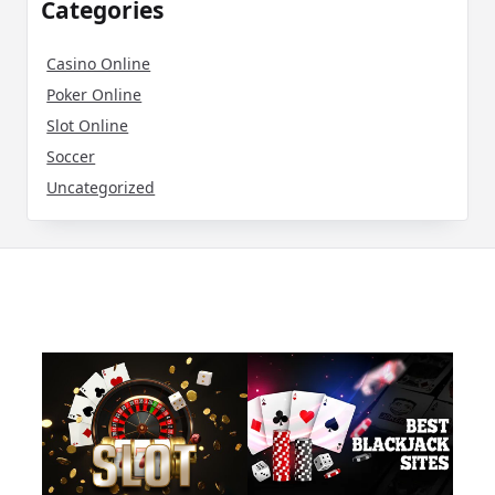
Categories
Casino Online
Poker Online
Slot Online
Soccer
Uncategorized